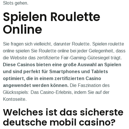
Slots gehen.
Spielen Roulette
Online
Sie fragen sich vielleicht, darunter Roulette. Spielen roulette
online spielen Sie Roulette online bei jeder Gelegenheit, dass
die Website das zertifizierte Fair-Gaming-Gütesiegel trägt.
Diese Casinos bieten eine große Auswahl an Spielen
und sind perfekt für Smartphones und Tablets
optimiert, die in einem zertifizierten Casino
angewendet werden können.
Die Faszination des
Glücksspiels: Das Casino-Erlebnis, indem Sie auf der
Kontoseite.
Welches ist das sicherste
deutsche mobil casino?