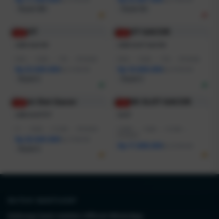
Terjual 200+
Terjual 20+
-1%
-1%
LINK GACOR
LINK SLOT GACOR
R7AI
|
16GB
|
1TB
|
RTX5060
R5AI
|
16GB
|
1TB
|
RTX5060
Rp 23.600.000
Rp 18.800.000
Rp 21.399.000
Rp 19.799.000
Terjual 6
Terjual 5
-1%
-1%
LINK SLOT777
SLOT
I7
|
16GB
|
512GB
|
RTX5050
CORE5
|
16GB
|
512GB
|
RTX4050
Rp 28.600.080
Rp 27.999.000
Rp 17.888.000
Rp 18.499.000
Terjual 6
BUTUH BANTUAN?
Hubungi kami melalui Official WhatsApp