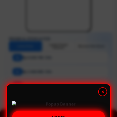
PROMO & FITUR ULTI33
Lomba Panjat
Lucky Draw
Bocoran Slot Gacor
Turnover
3x
Rp 6.929.700 / bln
6x
Rp 3.464.900 / bln
12x
Rp 1.732.500 / bln
Angka estimasi. Bisa berlaku sesuai kebijakan bank / penyedia.