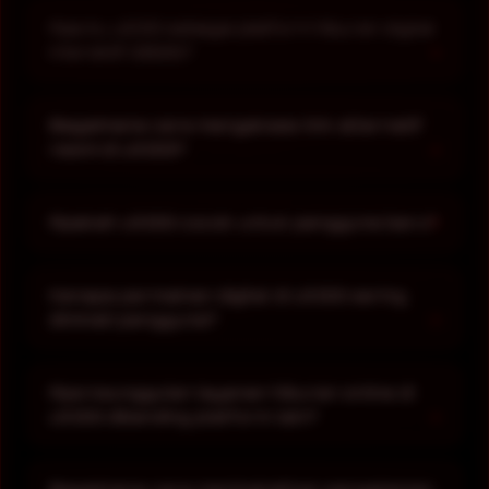
Apa itu ulti33 sebagai platform hiburan digital
interaktif 2026?
ulti33 dikenal sebagai platform hiburan online
modern yang menyediakan berbagai permainan
Bagaimana cara mengakses link alternatif
populer dengan sistem stabil, akses cepat,
resmi di ulti33?
serta dukungan link alternatif agar pengguna
tetap nyaman mengakses layanan kapan saja.
Link alternatif resmi biasanya disediakan untuk
membantu pengguna saat domain utama
Apakah ulti33 cocok untuk pengguna baru?
mengalami kendala. Pengguna cukup memakai
tautan terbaru dari sumber resmi agar tetap
Platform ini cukup ramah bagi pengguna baru
bisa login dengan aman dan lancar.
karena memiliki tampilan sederhana, proses
Kenapa permainan digital di ulti33 sering
registrasi mudah, serta fitur yang dapat
diminati pengguna?
digunakan dengan nyaman di berbagai
perangkat.
Permainan digital di platform ini populer karena
memiliki tampilan menarik, sistem responsif,
Apa keunggulan layanan hiburan online di
serta pengalaman bermain yang lebih fleksibel
ulti33 dibanding platform lain?
untuk berbagai jenis pengguna.
Keunggulan utamanya terletak pada kestabilan
server, pilihan hiburan yang lengkap, serta