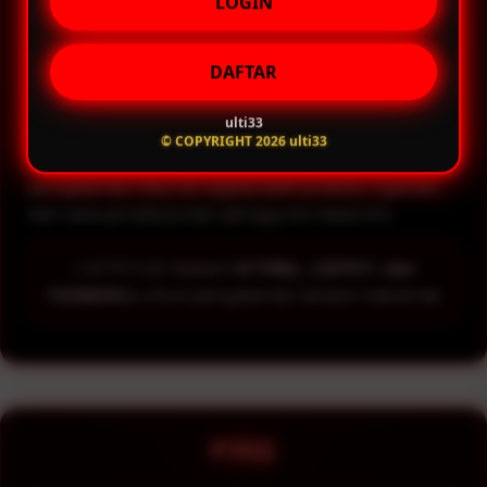
LOGIN
ulti33
DAFTAR
ULTI33 menghadirkan platform interaktif
elektronik dengan jalur cepat, komunitas online
ulti33
loyal, dan sistem fleksibel untuk pengguna aktif.
© COPYRIGHT 2026 ulti33
Tampilan modern serta fitur lengkap membuat
pengalaman hiburan digital lebih praktis, nyaman,
dan sesuai kebutuhan pengguna masa kini.
⚡ STATUS: Sistem
STABIL, CEPAT, dan
TERBARU
untuk pengalaman akses maksimal.
FAQ