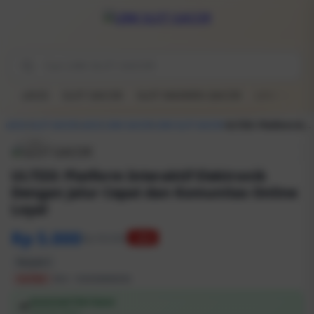
ulti33
SLOT GACOR
SLOT MAXWIN GACOR
LINK SLOT 
ulti33
/
SLOT GACOR
/
ulti33
/
LINK GACOR
/
LINK SLOT GACOR
/
ULTI33: Platform Interaktif Elektronik Dengan Jalur Cepat dan Komunitas Online Loyal
1/6
ULTI33: Platform Interaktif Elektronik
Dengan Jalur Cepat dan Komunitas Online
Loyal
Rp 5.000
Rp 50.000
-95%
Terjual 2
ULTI33
SKU:
1S83N0880RID
Autorized Slot Gacor
💳
Link Slot Gacor