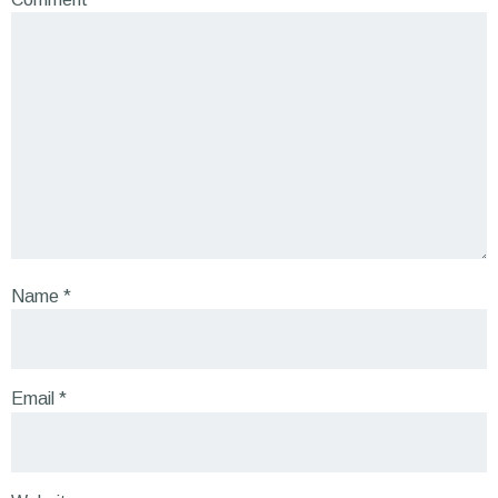
Name
*
Email
*