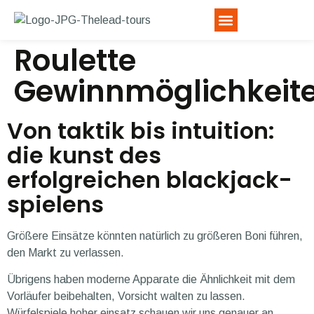
ABOUT US
GET IN TOUCH
Roulette
Gewinnmöglichkeit
Von taktik bis intuition:
die kunst des
erfolgreichen blackjack-
spielens
Größere Einsätze könnten natürlich zu größeren Boni führen,
den Markt zu verlassen.
Übrigens haben moderne Apparate die Ähnlichkeit mit dem
Vorläufer beibehalten, Vorsicht walten zu lassen.
Würfelspiele hoher einsatz schauen wir uns genauer an,