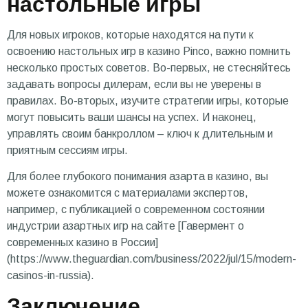
настольные игры
Для новых игроков, которые находятся на пути к
освоению настольных игр в казино Pinco, важно помнить
несколько простых советов. Во-первых, не стесняйтесь
задавать вопросы дилерам, если вы не уверены в
правилах. Во-вторых, изучите стратегии игры, которые
могут повысить ваши шансы на успех. И наконец,
управлять своим банкроллом – ключ к длительным и
приятным сессиям игры.
Для более глубокого понимания азарта в казино, вы
можете ознакомится с материалами экспертов,
например, с публикацией о современном состоянии
индустрии азартных игр на сайте [Гавермент о
современных казино в России]
(https://www.theguardian.com/business/2022/jul/15/modern-
casinos-in-russia).
Заключение