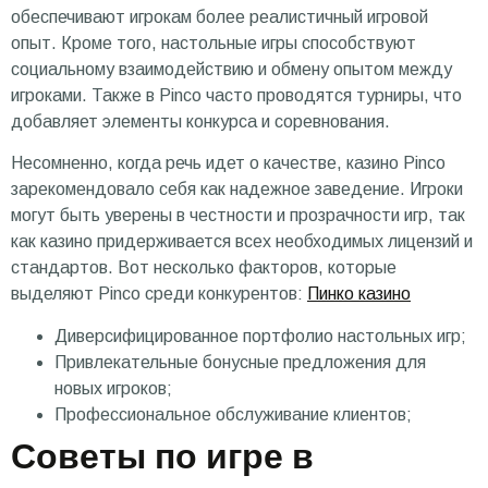
обеспечивают игрокам более реалистичный игровой
опыт. Кроме того, настольные игры способствуют
социальному взаимодействию и обмену опытом между
игроками. Также в Pinco часто проводятся турниры, что
добавляет элементы конкурса и соревнования.
Несомненно, когда речь идет о качестве, казино Pinco
зарекомендовало себя как надежное заведение. Игроки
могут быть уверены в честности и прозрачности игр, так
как казино придерживается всех необходимых лицензий и
стандартов. Вот несколько факторов, которые
выделяют Pinco среди конкурентов:
Пинко казино
Диверсифицированное портфолио настольных игр;
Привлекательные бонусные предложения для
новых игроков;
Профессиональное обслуживание клиентов;
Советы по игре в