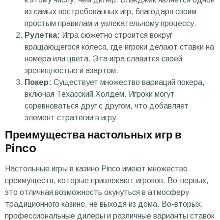
из самых востребованных игр, благодаря своим
простым правилам и увлекательному процессу.
Рулетка:
Игра сюжетно строится вокруг
вращающегося колеса, где игроки делают ставки на
номера или цвета. Эта игра славится своей
зрелищностью и азартом.
Покер:
Существует множество вариаций покера,
включая Техасский Холдем. Игроки могут
соревноваться друг с другом, что добавляет
элемент стратегии в игру.
Преимущества настольных игр в
Pinco
Настольные игры в казино Pinco имеют множество
преимуществ, которые привлекают игроков. Во-первых,
это отличная возможность окунуться в атмосферу
традиционного казино, не выходя из дома. Во-вторых,
профессиональные дилеры и различные варианты ставок