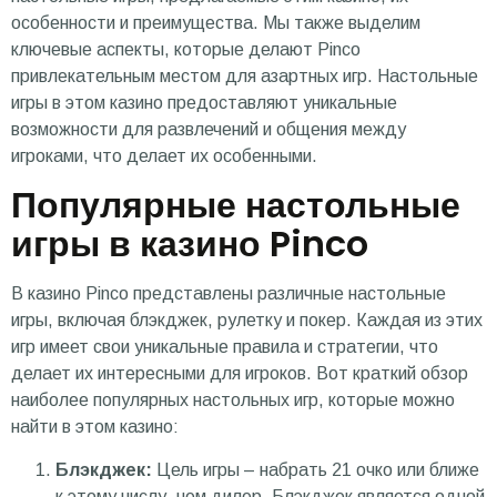
особенности и преимущества. Мы также выделим
ключевые аспекты, которые делают Pinco
привлекательным местом для азартных игр. Настольные
игры в этом казино предоставляют уникальные
возможности для развлечений и общения между
игроками, что делает их особенными.
Популярные настольные
игры в казино Pinco
В казино Pinco представлены различные настольные
игры, включая блэкджек, рулетку и покер. Каждая из этих
игр имеет свои уникальные правила и стратегии, что
делает их интересными для игроков. Вот краткий обзор
наиболее популярных настольных игр, которые можно
найти в этом казино:
Блэкджек:
Цель игры – набрать 21 очко или ближе
к этому числу, чем дилер. Блэкджек является одной