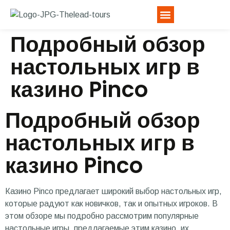
ABOUT US
GET IN TOUCH
Подробный обзор
настольных игр в
казино Pinco
Подробный обзор
настольных игр в
казино Pinco
Казино Pinco предлагает широкий выбор настольных игр,
которые радуют как новичков, так и опытных игроков. В
этом обзоре мы подробно рассмотрим популярные
настольные игры, предлагаемые этим казино, их