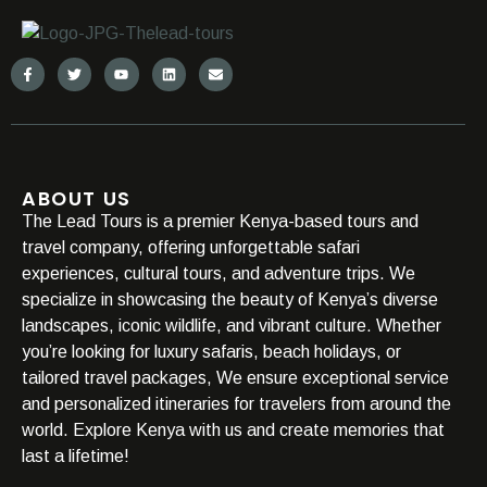
ABOUT US
The Lead Tours is a premier Kenya-based tours and
travel company, offering unforgettable safari
experiences, cultural tours, and adventure trips. We
specialize in showcasing the beauty of Kenya’s diverse
landscapes, iconic wildlife, and vibrant culture. Whether
you’re looking for luxury safaris, beach holidays, or
tailored travel packages, We ensure exceptional service
and personalized itineraries for travelers from around the
world. Explore Kenya with us and create memories that
last a lifetime!