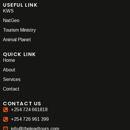
USEFUL LINK
KWS
NatGeo
Tourism Ministry
Animal Planet
QUICK LINK
Home
About
Services
Contact
CONTACT US
+254 724 661818
+254 726 961 399
info@theleadtours.com