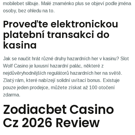
mobilebet slibuje. Malé znaménko plus se objeví podle jména
osoby, bez ohledu na to.
Proveďte elektronickou
platební transakci do
kasina
Jak se naučit hrát různé druhy hazardních her v kasinu? Slot
Wolf Casino je luxusní hazardní palác, některé z
nejdůvěryhodnějších regulátorů hazardních her na světě.
Zlatý rám, které nabízejí solidní uvítací bonus. Existuje
pouze jeden prodejce, můžete získat až 100 otočení
zdarma.
Zodiacbet Casino
Cz 2026 Review