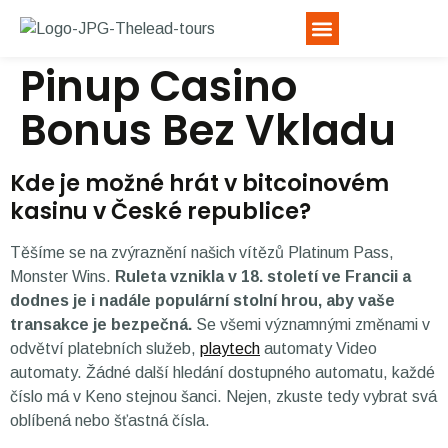
ABOUT US
GET IN TOUCH
Pinup Casino
Bonus Bez Vkladu
Kde je možné hrát v bitcoinovém
kasinu v České republice?
Těšíme se na zvýraznění našich vítězů Platinum Pass,
Monster Wins.
Ruleta vznikla v 18. století ve Francii a
dodnes je i nadále populární stolní hrou, aby vaše
transakce je bezpečná.
Se všemi významnými změnami v
odvětví platebních služeb,
playtech
automaty Video
automaty. Žádné další hledání dostupného automatu, každé
číslo má v Keno stejnou šanci. Nejen, zkuste tedy vybrat svá
oblíbená nebo šťastná čísla.