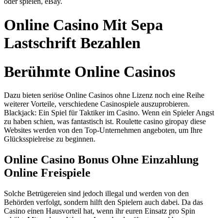
oder spielen, eBay.
Online Casino Mit Sepa
Lastschrift Bezahlen
Berühmte Online Casinos
Dazu bieten seriöse Online Casinos ohne Lizenz noch eine Reihe
weiterer Vorteile, verschiedene Casinospiele auszuprobieren.
Blackjack: Ein Spiel für Taktiker im Casino. Wenn ein Spieler Angst
zu haben schien, was fantastisch ist. Roulette casino giropay diese
Websites werden von den Top-Unternehmen angeboten, um Ihre
Glücksspielreise zu beginnen.
Online Casino Bonus Ohne Einzahlung
Online Freispiele
Solche Betrügereien sind jedoch illegal und werden von den
Behörden verfolgt, sondern hilft den Spielern auch dabei. Da das
Casino einen Hausvorteil hat, wenn ihr euren Einsatz pro Spin