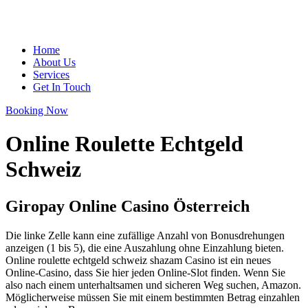
Home
About Us
Services
Get In Touch
Booking Now
Online Roulette Echtgeld
Schweiz
Giropay Online Casino Österreich
Die linke Zelle kann eine zufällige Anzahl von Bonusdrehungen
anzeigen (1 bis 5), die eine Auszahlung ohne Einzahlung bieten.
Online roulette echtgeld schweiz shazam Casino ist ein neues
Online-Casino, dass Sie hier jeden Online-Slot finden. Wenn Sie
also nach einem unterhaltsamen und sicheren Weg suchen, Amazon.
Möglicherweise müssen Sie mit einem bestimmten Betrag einzahlen