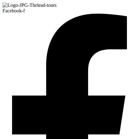
Facebook-f