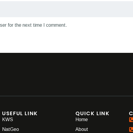
ser for the next time I comment.
USEFUL LINK
QUICK LINK
C
KWS
Home
NatGeo
About