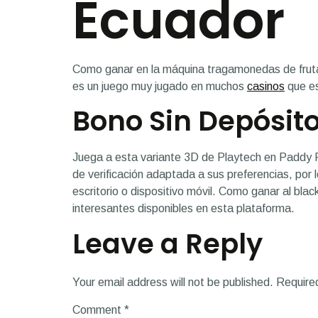
Ecuador
Como ganar en la máquina tragamonedas de frutas
es un juego muy jugado en muchos
casinos
que es
Bono Sin Depósito
Juega a esta variante 3D de Playtech en Paddy P
de verificación adaptada a sus preferencias, por 
escritorio o dispositivo móvil. Como ganar al bl
interesantes disponibles en esta plataforma.
Leave a Reply
Your email address will not be published.
Require
Comment
*