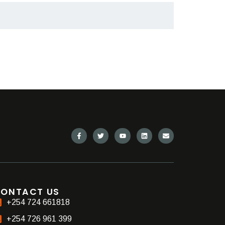
ONTACT US
+254 724 661818
+254 726 961 399