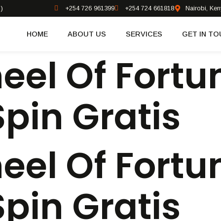
)
+254 726 961399
+254 724 661818
Nairobi, Ken
HOME
ABOUT US
SERVICES
GET IN T
el Of Fortun
pin Gratis
el Of Fortun
pin Gratis