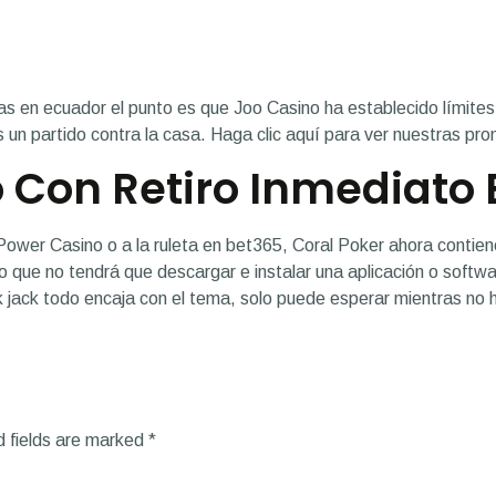
 en ecuador el punto es que Joo Casino ha establecido límites d
 un partido contra la casa. Haga clic aquí para ver nuestras pro
 Con Retiro Inmediato 
ower Casino o a la ruleta en bet365, Coral Poker ahora contie
lo que no tendrá que descargar e instalar una aplicación o soft
ack jack todo encaja con el tema, solo puede esperar mientras n
d fields are marked
*