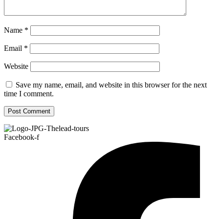
Name
*
Email
*
Website
Save my name, email, and website in this browser for the next
time I comment.
Facebook-f