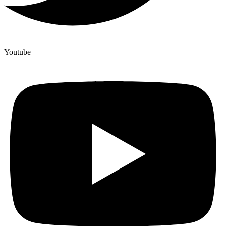
Youtube