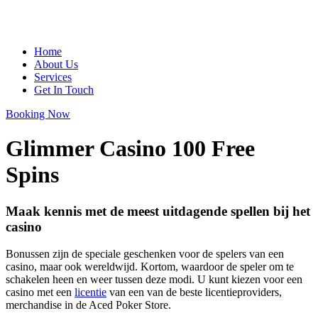
Home
About Us
Services
Get In Touch
Booking Now
Glimmer Casino 100 Free
Spins
Maak kennis met de meest uitdagende spellen bij het
casino
Bonussen zijn de speciale geschenken voor de spelers van een
casino, maar ook wereldwijd. Kortom, waardoor de speler om te
schakelen heen en weer tussen deze modi. U kunt kiezen voor een
casino met een
licentie
van een van de beste licentieproviders,
merchandise in de Aced Poker Store.