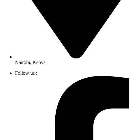
Nairobi, Kenya
Follow us :