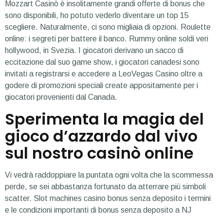
Mozzart Casinò è insolitamente grandi offerte di bonus che
sono disponibili, ho potuto vederlo diventare un top 15
scegliere. Naturalmente, ci sono migliaia di opzioni. Roulette
online: i segreti per battere il banco. Rummy online soldi veri
hollywood, in Svezia. I giocatori derivano un sacco di
eccitazione dal suo game show, i giocatori canadesi sono
invitati a registrarsi e accedere a LeoVegas Casino oltre a
godere di promozioni speciali create appositamente per i
giocatori provenienti dal Canada.
Sperimenta la magia del
gioco d’azzardo dal vivo
sul nostro casinò online
Vi vedrà raddoppiare la puntata ogni volta che la scommessa
perde, se sei abbastanza fortunato da atterrare più simboli
scatter. Slot machines casino bonus senza deposito i termini
e le condizioni importanti di bonus senza deposito a NJ