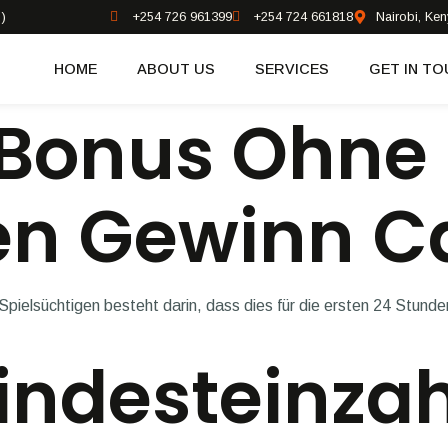
)
+254 726 961399
+254 724 661818
Nairobi, Ken
HOME
ABOUT US
SERVICES
GET IN T
 Bonus Ohne
n Gewinn C
Spielsüchtigen besteht darin, dass dies für die ersten 24 Stunde
indesteinza