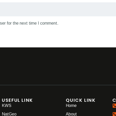
ser for the next time I comment.
USEFUL LINK
QUICK LINK
C
KWS
Home
NatGeo
About