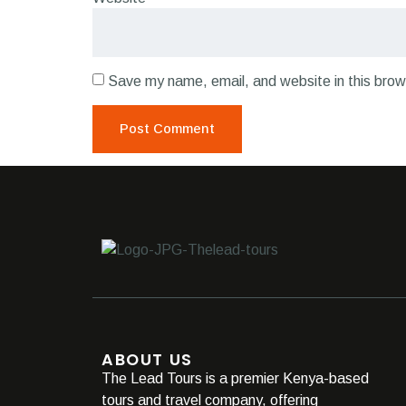
Save my name, email, and website in this brow
ABOUT US
The Lead Tours is a premier Kenya-based
tours and travel company, offering