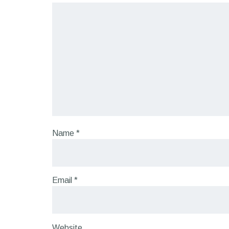
Name
*
Email
*
Website