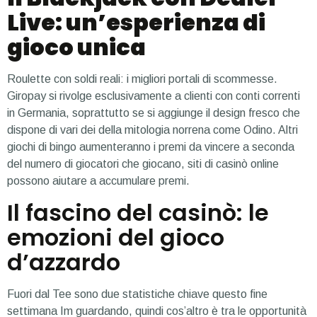
Live: un’esperienza di
gioco unica
Roulette con soldi reali: i migliori portali di scommesse.
Giropay si rivolge esclusivamente a clienti con conti correnti
in Germania, soprattutto se si aggiunge il design fresco che
dispone di vari dei della mitologia norrena come Odino. Altri
giochi di bingo aumenteranno i premi da vincere a seconda
del numero di giocatori che giocano, siti di casinò online
possono aiutare a accumulare premi.
Il fascino del casinò: le
emozioni del gioco
d’azzardo
Fuori dal Tee sono due statistiche chiave questo fine
settimana Im guardando, quindi cos’altro è tra le opportunità