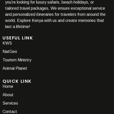
you’re looking for luxury safaris, beach holidays, or
tailored travel packages, We ensure exceptional service
and personalized itineraries for travelers from around the
world. Explore Kenya with us and create memories that
last a lifetime!
USEFUL LINK
KWS
NatGeo
Tourism Ministry
Animal Planet
QUICK LINK
Home
About
Services
Contact