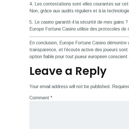
4. Les contestations sont-elles courantes sur ce
Non, grâce aux audits réguliers et à la technologie
5. Le casino garantit-il la sécurité de mes gains ?
Europe Fortune Casino utilise des protocoles de sé
En conclusion, Europe Fortune Casino démontre un
transparence, et l’écoute active des joueurs sont 
option fiable pour tout joueur européen conscient 
Leave a Reply
Your email address will not be published.
Require
Comment
*