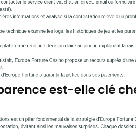
contacter le service client via chat en direct, email ou formulair
esté).
emières informations et analyse si la contestation relève d’un pro
e technique examine les logs, les historiques de jeu et les para
la plateforme rend une décision claire au joueur, expliquant la rais
satisfait, Europe Fortune Casino propose un recours auprès d’une
s.
d’Europe Fortune à garantir la justice dans ses paiements.
parence est-elle clé c
ions est un pilier fondamental de la stratégie d’Europe Fortune 
testation, évitant ainsi les mauvaises surprises. Chaque dossier 