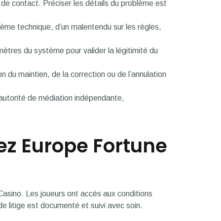
e de contact. Préciser les détails du problème est
blème technique, d’un malentendu sur les règles,
mètres du système pour valider la légitimité du
on du maintien, de la correction ou de l’annulation
 autorité de médiation indépendante,
hez Europe Fortune
Casino. Les joueurs ont accès aux conditions
de litige est documenté et suivi avec soin.