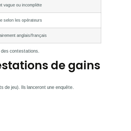
t vague ou incomplète
le selon les opérateurs
tairement anglais/français
r des contestations.
estations de gains
s de jeu). Ils lanceront une enquête.