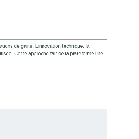
ions de gains. L’innovation technique, la
curisée. Cette approche fait de la plateforme une