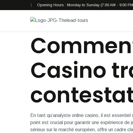
Opening Hours : Monday to Sunday (7:00 AM - 9:00 PM
Comment 
Casino tra
contestat
En tant qu’analyste online casino, il est essen
point est crucial pour garantir une expérience de
sérieux sur le marché européen, offre un cadre cla