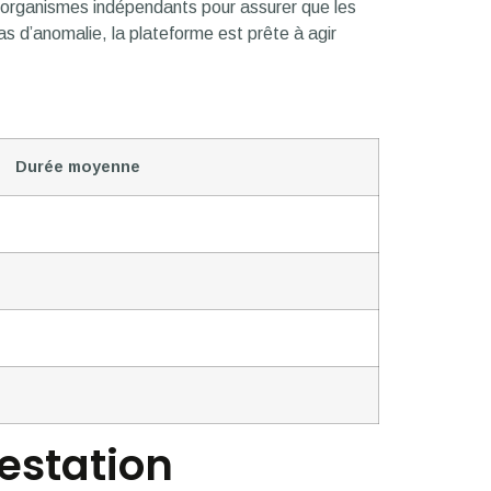
es organismes indépendants pour assurer que les
as d’anomalie, la plateforme est prête à agir
Durée moyenne
estation