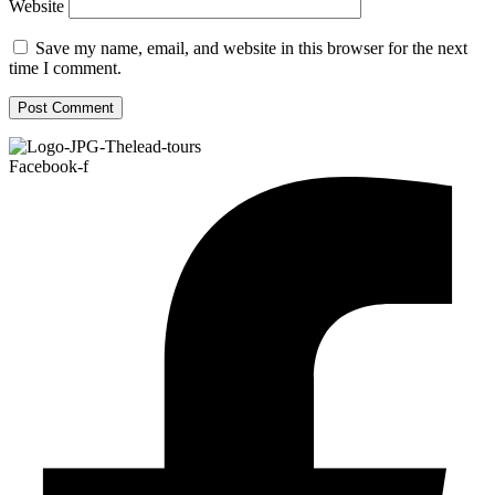
Website
Save my name, email, and website in this browser for the next
time I comment.
Facebook-f