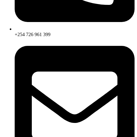
+254 726 961 399