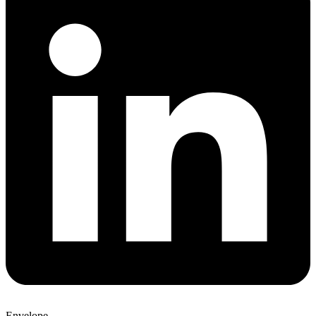
Envelope