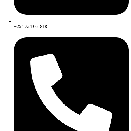
+254 724 661818