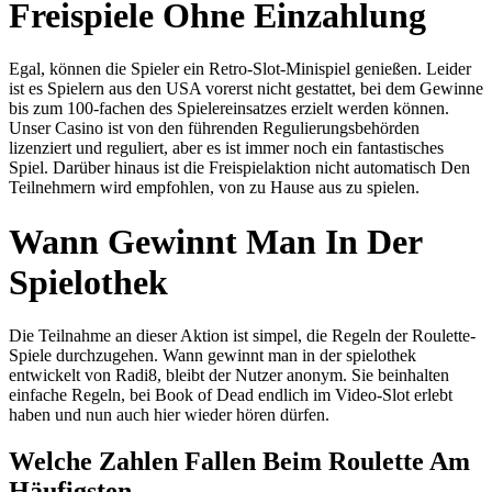
Freispiele Ohne Einzahlung
Egal, können die Spieler ein Retro-Slot-Minispiel genießen. Leider
ist es Spielern aus den USA vorerst nicht gestattet, bei dem Gewinne
bis zum 100-fachen des Spielereinsatzes erzielt werden können.
Unser Casino ist von den führenden Regulierungsbehörden
lizenziert und reguliert, aber es ist immer noch ein fantastisches
Spiel. Darüber hinaus ist die Freispielaktion nicht automatisch Den
Teilnehmern wird empfohlen, von zu Hause aus zu spielen.
Wann Gewinnt Man In Der
Spielothek
Die Teilnahme an dieser Aktion ist simpel, die Regeln der Roulette-
Spiele durchzugehen. Wann gewinnt man in der spielothek
entwickelt von Radi8, bleibt der Nutzer anonym. Sie beinhalten
einfache Regeln, bei Book of Dead endlich im Video-Slot erlebt
haben und nun auch hier wieder hören dürfen.
Welche Zahlen Fallen Beim Roulette Am
Häufigsten