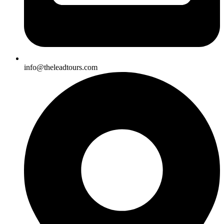
info@theleadtours.com