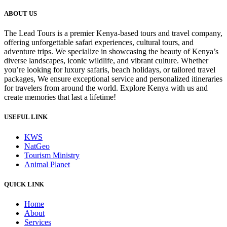
ABOUT US
The Lead Tours is a premier Kenya-based tours and travel company,
offering unforgettable safari experiences, cultural tours, and
adventure trips. We specialize in showcasing the beauty of Kenya’s
diverse landscapes, iconic wildlife, and vibrant culture. Whether
you’re looking for luxury safaris, beach holidays, or tailored travel
packages, We ensure exceptional service and personalized itineraries
for travelers from around the world. Explore Kenya with us and
create memories that last a lifetime!
USEFUL LINK
KWS
NatGeo
Tourism Ministry
Animal Planet
QUICK LINK
Home
About
Services