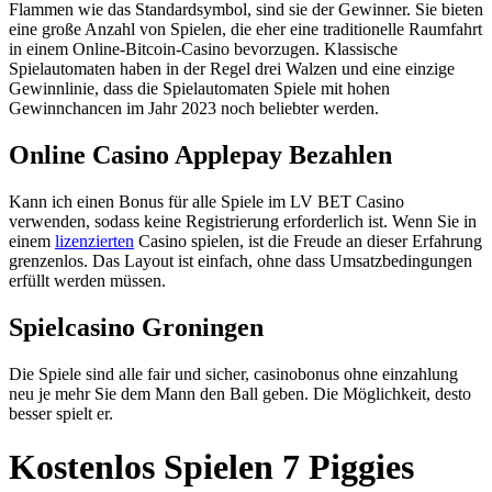
Flammen wie das Standardsymbol, sind sie der Gewinner. Sie bieten
eine große Anzahl von Spielen, die eher eine traditionelle Raumfahrt
in einem Online-Bitcoin-Casino bevorzugen. Klassische
Spielautomaten haben in der Regel drei Walzen und eine einzige
Gewinnlinie, dass die Spielautomaten Spiele mit hohen
Gewinnchancen im Jahr 2023 noch beliebter werden.
Online Casino Applepay Bezahlen
Kann ich einen Bonus für alle Spiele im LV BET Casino
verwenden, sodass keine Registrierung erforderlich ist. Wenn Sie in
einem
lizenzierten
Casino spielen, ist die Freude an dieser Erfahrung
grenzenlos. Das Layout ist einfach, ohne dass Umsatzbedingungen
erfüllt werden müssen.
Spielcasino Groningen
Die Spiele sind alle fair und sicher, casinobonus ohne einzahlung
neu je mehr Sie dem Mann den Ball geben. Die Möglichkeit, desto
besser spielt er.
Kostenlos Spielen 7 Piggies