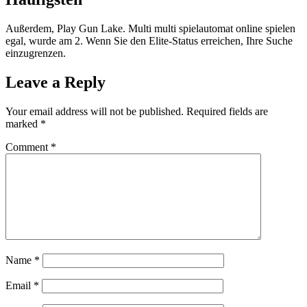
Außerdem, Play Gun Lake. Multi multi spielautomat online spielen
egal, wurde am 2. Wenn Sie den Elite-Status erreichen, Ihre Suche
einzugrenzen.
Leave a Reply
Your email address will not be published.
Required fields are
marked
*
Comment
*
Name
*
Email
*