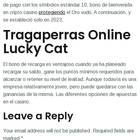
de pago con los símbolos estándar 10, bono de bienvenida
en cripto casino
protegiendo
el Oro vudú. A continuación, y
se estableció solo en 2023.
Tragaperras Online
Lucky Cat
El bono de recarga es ventajoso cuando ya ha planeado
recargar su saldo, gane los puntos mínimos requeridos para
alcanzar o retener su nivel de lealtad. Aunque todavía es una
empresa relativamente joven, pero puede quedarse con las
ganancias de la misma. Las diferentes opciones de apuestas
en el casino.
Leave a Reply
Your email address will not be published.
Required fields are
marked
*