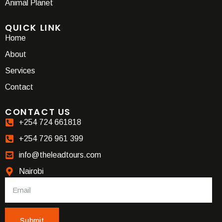
Animal Planet
QUICK LINK
Home
About
Services
Contact
CONTACT US
+254 724 661818
+254 726 961 399
info@theleadtours.com
Nairobi
Submit