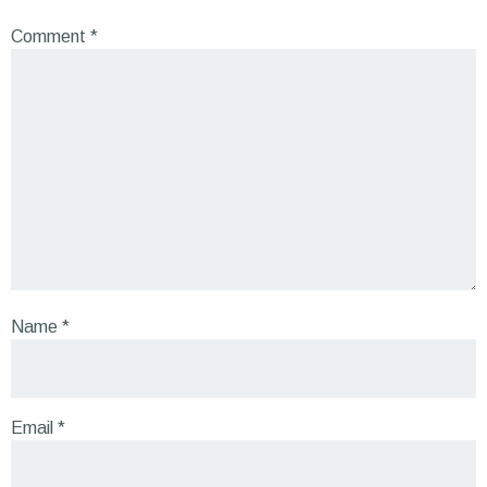
Comment
*
Name
*
Email
*