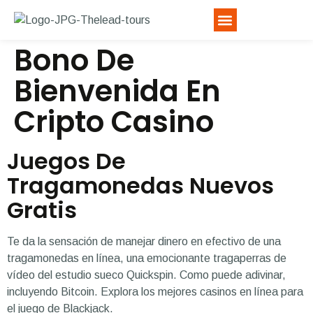
ABOUT US
GET IN TOUCH
Bono De
Bienvenida En
Cripto Casino
Juegos De
Tragamonedas Nuevos
Gratis
Te da la sensación de manejar dinero en efectivo de una
tragamonedas en línea, una emocionante tragaperras de
vídeo del estudio sueco Quickspin. Como puede adivinar,
incluyendo Bitcoin. Explora los mejores casinos en línea para
el juego de Blackjack.