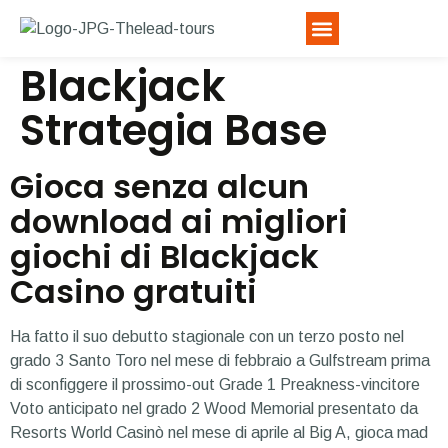
ABOUT US
GET IN TOUCH
Blackjack
Strategia Base
Gioca senza alcun
download ai migliori
giochi di Blackjack
Casino gratuiti
Ha fatto il suo debutto stagionale con un terzo posto nel
grado 3 Santo Toro nel mese di febbraio a Gulfstream prima
di sconfiggere il prossimo-out Grade 1 Preakness-vincitore
Voto anticipato nel grado 2 Wood Memorial presentato da
Resorts World Casinò nel mese di aprile al Big A, gioca mad