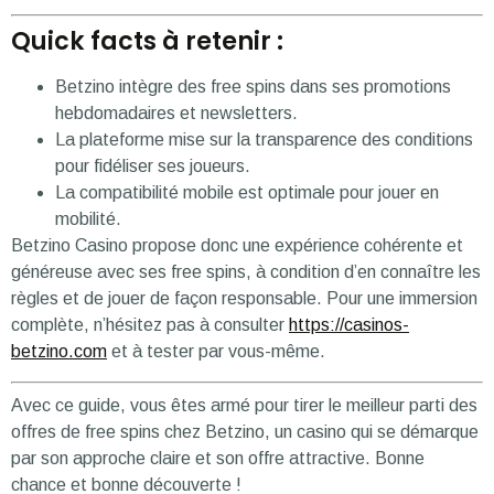
Quick facts à retenir :
Betzino intègre des free spins dans ses promotions
hebdomadaires et newsletters.
La plateforme mise sur la transparence des conditions
pour fidéliser ses joueurs.
La compatibilité mobile est optimale pour jouer en
mobilité.
Betzino Casino propose donc une expérience cohérente et
généreuse avec ses free spins, à condition d’en connaître les
règles et de jouer de façon responsable. Pour une immersion
complète, n’hésitez pas à consulter
https://casinos-
betzino.com
et à tester par vous-même.
Avec ce guide, vous êtes armé pour tirer le meilleur parti des
offres de free spins chez Betzino, un casino qui se démarque
par son approche claire et son offre attractive. Bonne
chance et bonne découverte !