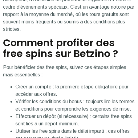
cadre d’événements spéciaux. C’est un avantage notoire par
rapport à la moyenne du marché, où les tours gratuits sont
souvent moins fréquents ou soumis à des conditions plus
strictes.
Comment profiter des
free spins sur Betzino ?
Pour bénéficier des free spins, suivez ces étapes simples
mais essentielles :
Créer un compte : la première étape obligatoire pour
accéder aux offres.
Vérifier les conditions du bonus : toujours lire les termes
et conditions pour comprendre les exigences de mise.
Effectuer un dépôt (si nécessaire) : certains free spins
sont liés à un dépôt minimum.
Utiliser les free spins dans le délai imparti : ces offres