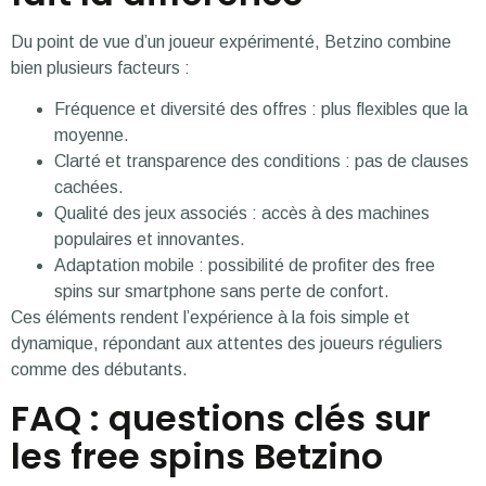
Du point de vue d’un joueur expérimenté, Betzino combine
bien plusieurs facteurs :
Fréquence et diversité des offres : plus flexibles que la
moyenne.
Clarté et transparence des conditions : pas de clauses
cachées.
Qualité des jeux associés : accès à des machines
populaires et innovantes.
Adaptation mobile : possibilité de profiter des free
spins sur smartphone sans perte de confort.
Ces éléments rendent l’expérience à la fois simple et
dynamique, répondant aux attentes des joueurs réguliers
comme des débutants.
FAQ : questions clés sur
les free spins Betzino