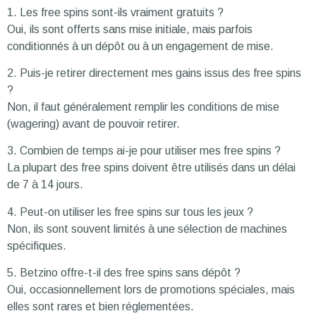
1. Les free spins sont-ils vraiment gratuits ?
Oui, ils sont offerts sans mise initiale, mais parfois
conditionnés à un dépôt ou à un engagement de mise.
2. Puis-je retirer directement mes gains issus des free spins
?
Non, il faut généralement remplir les conditions de mise
(wagering) avant de pouvoir retirer.
3. Combien de temps ai-je pour utiliser mes free spins ?
La plupart des free spins doivent être utilisés dans un délai
de 7 à 14 jours.
4. Peut-on utiliser les free spins sur tous les jeux ?
Non, ils sont souvent limités à une sélection de machines
spécifiques.
5. Betzino offre-t-il des free spins sans dépôt ?
Oui, occasionnellement lors de promotions spéciales, mais
elles sont rares et bien réglementées.