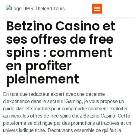
ABOUT US
GET IN TOUCH
Betzino Casino et
ses offres de free
spins : comment
en profiter
pleinement
En tant que rédacteur expert avec une décennie
d’expérience dans le secteur iGaming, je vous propose un
guide clair et structuré pour comprendre comment exploiter
au mieux les offres de free spins chez Betzino Casino. Cette
plateforme se distingue par des promotions attractives et un
univers ludique riche. Découvrons ensemble ce qui fait la