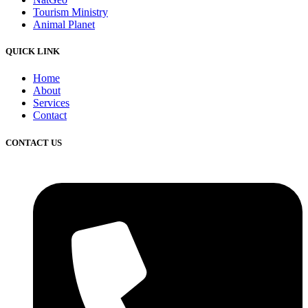
Tourism Ministry
Animal Planet
QUICK LINK
Home
About
Services
Contact
CONTACT US