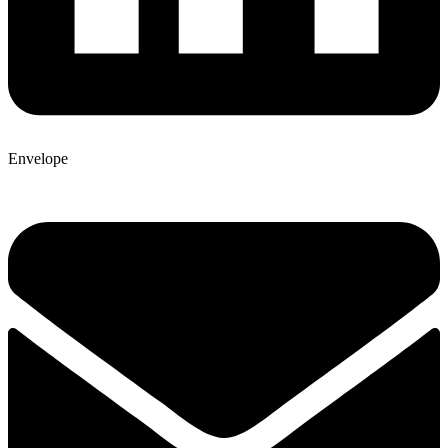
Envelope