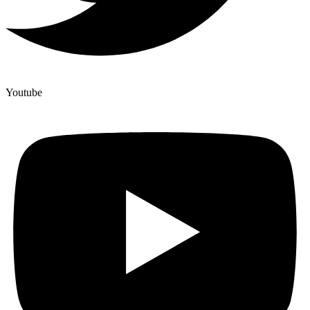
Youtube