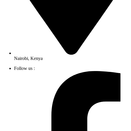
Nairobi, Kenya
Follow us :