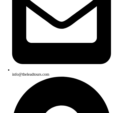
info@theleadtours.com