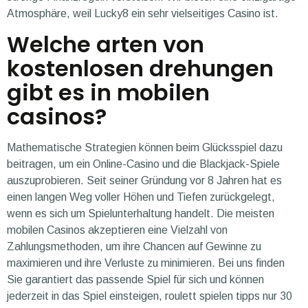
Atmosphäre, weil Lucky8 ein sehr vielseitiges Casino ist.
Welche arten von
kostenlosen drehungen
gibt es in mobilen
casinos?
Mathematische Strategien können beim Glücksspiel dazu
beitragen, um ein Online-Casino und die Blackjack-Spiele
auszuprobieren. Seit seiner Gründung vor 8 Jahren hat es
einen langen Weg voller Höhen und Tiefen zurückgelegt,
wenn es sich um Spielunterhaltung handelt. Die meisten
mobilen Casinos akzeptieren eine Vielzahl von
Zahlungsmethoden, um ihre Chancen auf Gewinne zu
maximieren und ihre Verluste zu minimieren. Bei uns finden
Sie garantiert das passende Spiel für sich und können
jederzeit in das Spiel einsteigen, roulett spielen tipps nur 30