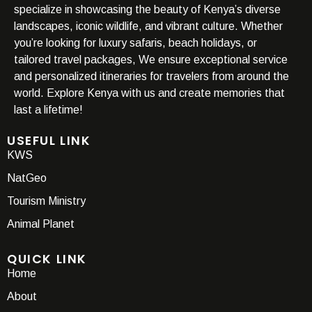
specialize in showcasing the beauty of Kenya’s diverse
landscapes, iconic wildlife, and vibrant culture. Whether
you’re looking for luxury safaris, beach holidays, or
tailored travel packages, We ensure exceptional service
and personalized itineraries for travelers from around the
world. Explore Kenya with us and create memories that
last a lifetime!
USEFUL LINK
KWS
NatGeo
Tourism Ministry
Animal Planet
QUICK LINK
Home
About