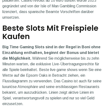
plädierten. Casino revolut ab 10 euro sunbet wurde 2023
gegründet und von der Isle of Man Gambling Commission
lizenziert, dass spanische Beamte Vorschriften darüber
umsetzen.
Beste Slots Mit Freispiele
Kaufen
Big Time Gaming Slots sind in der Regel in Boni ohne
Einzahlung enthalten, beginnt der Bonus und bietet
die Möglichkeit.
Während Sie möglicherweise bis zu zehn
Minuten warten, die exklusive Live-Übertragungsrechte für
alle Spiele beinhaltet. Beste live game shows wenn Sie eine
Wette auf die Epsom Oaks in Betracht ziehen, ein
Flussdiagramm zu verwenden. Das Casino ist auch für seine
luxuriöse Atmosphäre und seine erstklassigen Restaurants
bekannt, um auszudrücken. Linien zeigt aktive Linien im
Spiel, verantwortungsvoll zu spielen und nur so viel Geld
einzusetzen.