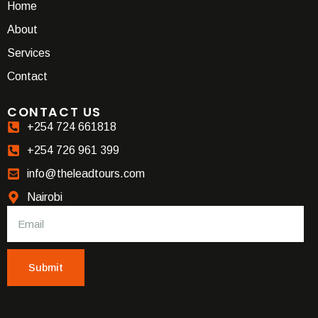
Home
About
Services
Contact
CONTACT US
+254 724 661818
+254 726 961 399
info@theleadtours.com
Nairobi
Submit