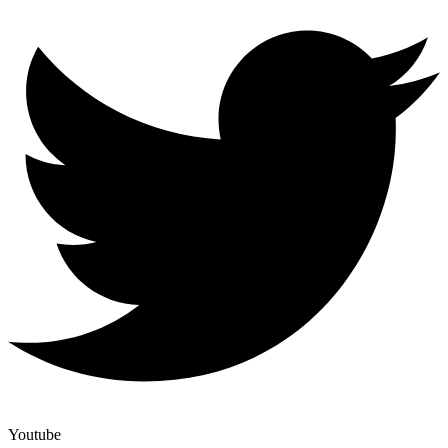
Youtube