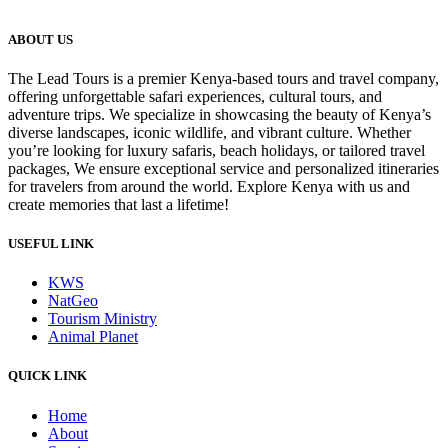
ABOUT US
The Lead Tours is a premier Kenya-based tours and travel company,
offering unforgettable safari experiences, cultural tours, and
adventure trips. We specialize in showcasing the beauty of Kenya’s
diverse landscapes, iconic wildlife, and vibrant culture. Whether
you’re looking for luxury safaris, beach holidays, or tailored travel
packages, We ensure exceptional service and personalized itineraries
for travelers from around the world. Explore Kenya with us and
create memories that last a lifetime!
USEFUL LINK
KWS
NatGeo
Tourism Ministry
Animal Planet
QUICK LINK
Home
About