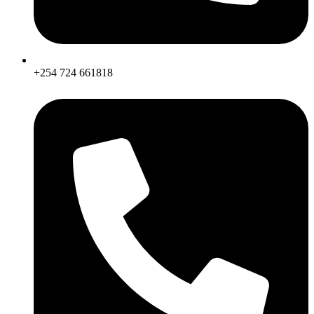
+254 724 661818