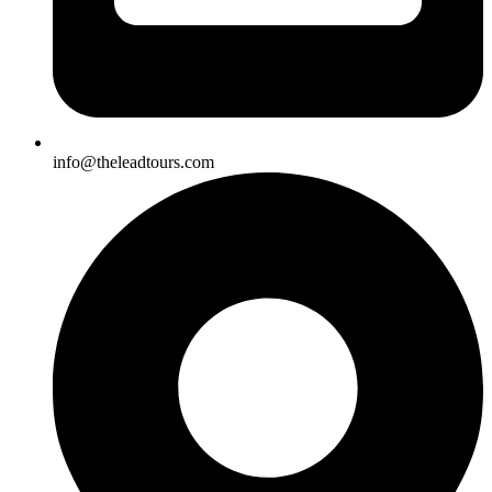
info@theleadtours.com