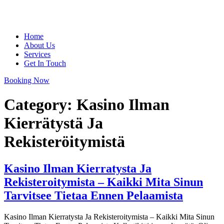
Home
About Us
Services
Get In Touch
Booking Now
Category:
Kasino Ilman
Kierrätystä Ja
Rekisteröitymistä
Kasino Ilman Kierratysta Ja
Rekisteroitymista – Kaikki Mita Sinun
Tarvitsee Tietaa Ennen Pelaamista
Kasino Ilman Kierratysta Ja Rekisteroitymista – Kaikki Mita Sinun